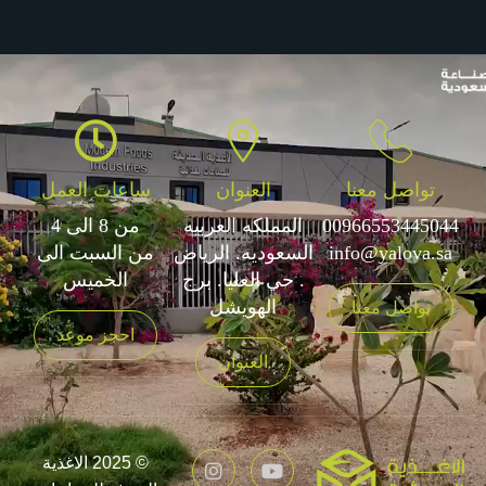
تواصل معنا
العنوان
ساعات العمل
00966553445044
المملكه العربيه
من 8 الى 4
info@yalova.sa
السعوديه. الرياض
من السبت الى
. حي العليا. برج
الخميس
الهويشل
تواصل معنا
احجز موعد
العنوان
© 2025 الاغذية