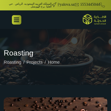
00966553445044
info@yalova.sa
المملكه العربيه السعوديه. الرياض . حي
العليا. برج الهويشل
Roasting
Roasting
Projects
Home