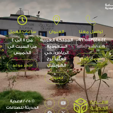
تواصل معنا
العنوان
ساعات العمل
00966553445044
المملكه العربيه
من 8 الى 4
info@yalova.sa
السعوديه.
من السبت الى
الرياض . حي
الخميس
العليا. برج
تواصل معنا
الهويشل
احجز موعد
العنوان
© 2025 الاغذية
الحديثة للصناعات